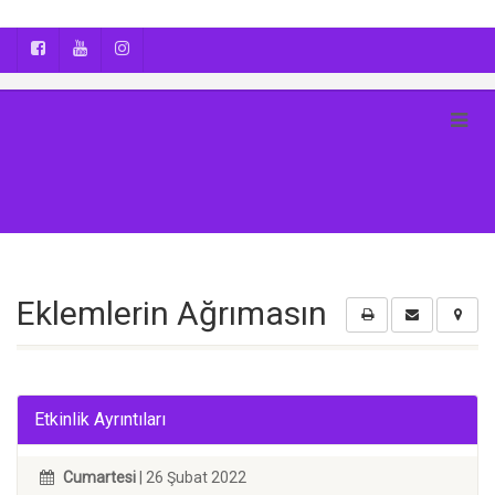
AYÇA OĞUŞ || YOGA | BOZCAADA | FOTOĞRAF
Eklemlerin Ağrımasın
Etkinlik Ayrıntıları
Cumartesi
| 26 Şubat 2022