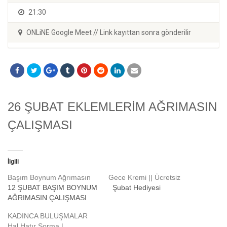
21:30
ONLiNE Google Meet // Link kayıttan sonra gönderilir
26 ŞUBAT EKLEMLERİM AĞRIMASIN
ÇALIŞMASI
İlgili
Başım Boynum Ağrımasın
Gece Kremi || Ücretsiz
12 ŞUBAT BAŞIM BOYNUM
Şubat Hediyesi
AĞRIMASIN ÇALIŞMASI
KADINCA BULUŞMALAR
Hal Hatır Sorma |