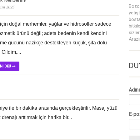
ik Rehberim!
Bozca
im 2025
yetiş
bosta
için doğal merhemler, yağlar ve hidrosoller sadece
bitki
sizle
kozmetik ürünü değil; adeta bedenin kendi kendini
Arazi
tirme gücünü nazikçe destekleyen küçük, şifa dolu
 Cildim,...
DU
INI OKU
Adın
ye ile bir dakika arasında gerçekleştirilir. Masaj yüzü
E-po
drenajı arttırmak için harika bir...