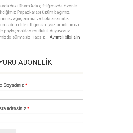
ada’daki Dham’Ada çiftliğimizde özenle
tirdiğimiz Papazkarası üzüm bağımız,
nımız, ağaçlarımız ve tıbbi aromatik
lerimizden elde ettiğimiz eşsiz ürünlerimizi
rle paylaşmaktan mutluluk duyuyoruz.
mizde sürmesiz, ilaçsız,…
Ayrıntılı bilgi alın
YURU ABONELİK
ız Soyadınız
*
sta adresiniz
*