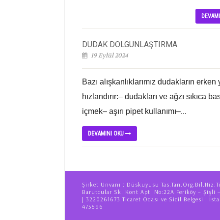
DEVAM
DUDAK DOLGUNLAŞTIRMA
19 Eylül 2024
Bazı alışkanlıklarımız dudakların erke
hızlandırır:– dudakları ve ağzı sıkıca b
içmek– aşırı pipet kullanımı–...
DEVAMINI OKU
Şirket Unvanı : Düskuyusu Tas.Tan.Org.Bil.Hiz.T
Barutcular Sk. Kont Apt. No:22A Feriköy – Şişli 
| 3220261673 Ticaret Odası ve Sicil Belgesi : İsta
475596