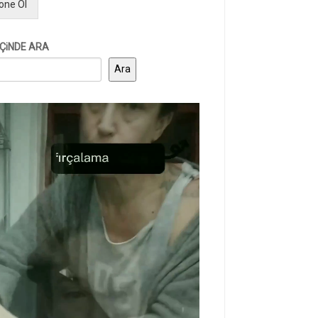
one Ol
iÇiNDE ARA
Ara