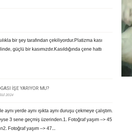
ıkla bir şey tarafından çekiliyordur.Platizma kası
nde, güçlü bir kasımızdır.Kasıldığında çene hattı
OGASI İŞE YARIYOR MU?
lül 2024
le aynı yerde aynı ışıkta aynı duruşu çekmeye çalıştım.
yse 3 sene geçmiş üzerinden.1. Fotoğraf yaşım –> 45
ün2. Fotoğraf yaşım –> 47...