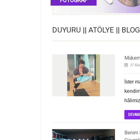
FOTOĞRAF
devamını oku
DUYURU || ATÖLYE || BLO
Mükem
17 Ha
İster m
kendim
hâlimiz
DEVAM
Benim Ş