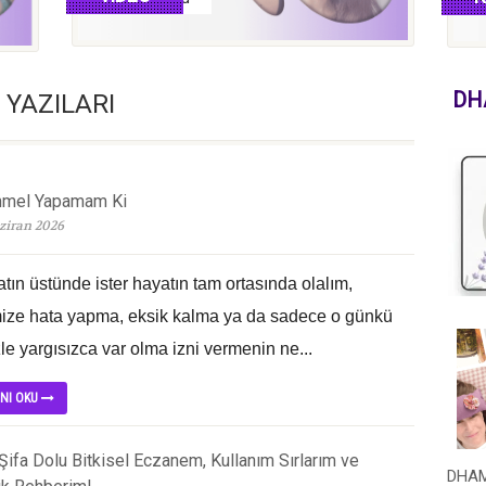
DH
G YAZILARI
mel Yapamam Ki
ziran 2026
atın üstünde ister hayatın tam ortasında olalım,
ize hata yapma, eksik kalma ya da sadece o günkü
le yargısızca var olma izni vermenin ne...
INI OKU
ifa Dolu Bitkisel Eczanem, Kullanım Sırlarım ve
DHAM