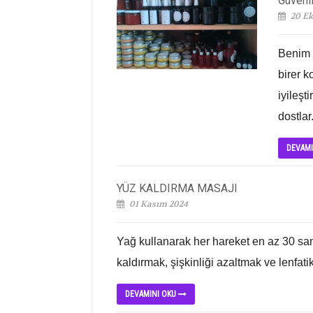
Güvenl
20 Ek
Benim 
birer 
iyileş
dostlar.
DEVAM
YÜZ KALDIRMA MASAJI
01 Kasım 2024
Yağ kullanarak her hareket en az 30 sani
kaldırmak, şişkinliği azaltmak ve lenfatik 
DEVAMINI OKU