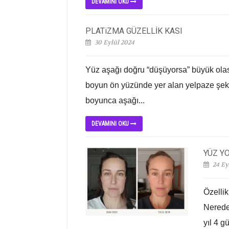
DEVAMINI OKU
PLATiZMA GÜZELLİK KASI
30 Eylül 2024
Yüz aşağı doğru “düşüyorsa” büyük olasıl
boyun ön yüzünde yer alan yelpaze şekli
boyunca aşağı...
DEVAMINI OKU
YÜZ Y
24 Ey
Özellik
Nerede
yıl 4 g