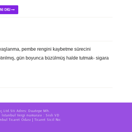
INI OKU
n yaşlanma, pembe rengini kaybetme sürecini
astırılmış, gün boyunca büzülmüş halde tutmak‐ sigara
iç.Ltd.Sti Adres: Duatepe Mh.
– İstanbul Vergi numarası : Sisli VD
nbul Ticaret Odası | Ticaret Sicil No: