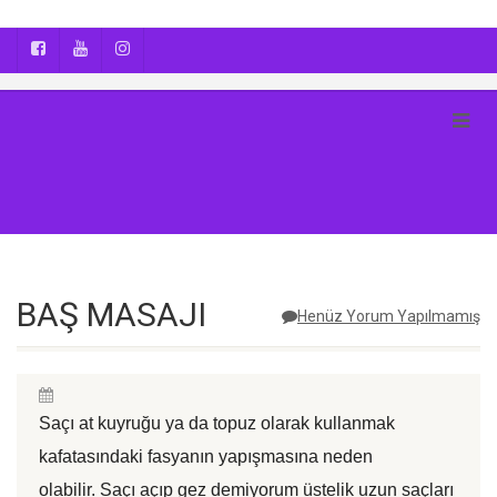
AYÇA OĞUŞ || YOGA | BOZCAADA | FOTOĞRAF
BAŞ MASAJI
Henüz Yorum Yapılmamış
Saçı at kuyruğu ya da topuz olarak kullanmak
kafatasındaki fasyanın yapışmasına neden
olabilir. Saçı açıp gez demiyorum üstelik uzun saçları