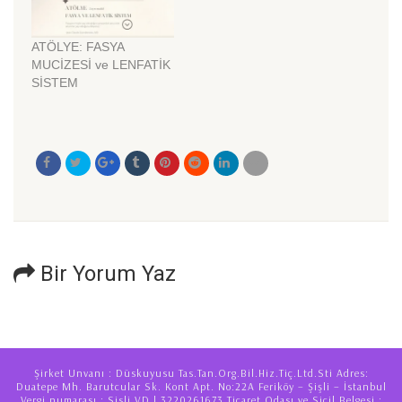
kasımızdır.Kasıldığında
çene hattı boyunca
aşağı doğru çekme etkisi
ATÖLYE: FASYA
oluşturur. Zaman içinde
MUCİZESİ ve LENFATİK
güçlenerek çene
SİSTEM
hattında bozulmalara
neden olur.Platizma,
boyundaki konumu
nedeniyle genellikle göz
ardı edilen bir yüz ifadesi
kasıdır. Ancak yine…
Bir Yorum Yaz
Şirket Unvanı : Düskuyusu Tas.Tan.Org.Bil.Hiz.Tiç.Ltd.Sti Adres:
Duatepe Mh. Barutcular Sk. Kont Apt. No:22A Feriköy – Şişli – İstanbul
Vergi numarası : Sisli VD | 3220261673 Ticaret Odası ve Sicil Belgesi :