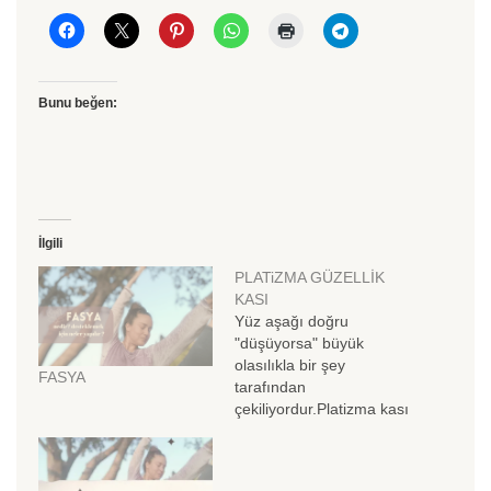
Bunu beğen:
İlgili
PLATiZMA GÜZELLİK
KASI
Yüz aşağı doğru
"düşüyorsa" büyük
olasılıkla bir şey
FASYA
tarafından
çekiliyordur.Platizma kası
boyun ön yüzünde yer
alan yelpaze şeklinde,
güçlü bir