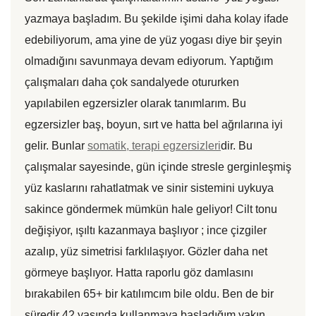
yazmaya başladım. Bu şekilde işimi daha kolay ifade
edebiliyorum, ama yine de yüz yogası diye bir şeyin
olmadığını savunmaya devam ediyorum. Yaptığım
çalışmaları daha çok sandalyede otururken
yapılabilen egzersizler olarak tanımlarım. Bu
egzersizler baş, boyun, sırt ve hatta bel ağrılarına iyi
gelir. Bunlar
somatik, terapi egzersizleri
dir. Bu
çalışmalar sayesinde, gün içinde stresle gerginleşmiş
yüz kaslarını rahatlatmak ve sinir sistemini uykuya
sakince göndermek mümkün hale geliyor! Cilt tonu
değişiyor, ışıltı kazanmaya başlıyor ; ince çizgiler
azalıp, yüz simetrisi farklılaşıyor. Gözler daha net
görmeye başlıyor. Hatta raporlu göz damlasını
bırakabilen 65+ bir katılımcım bile oldu. Ben de bir
süredir 42 yaşında kullanmaya başladığım yakın