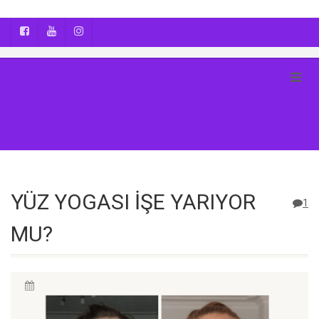
AYÇA OĞUŞ || YOGA | BOZCAADA | FOTOĞRAF
YÜZ YOGASI İŞE YARIYOR
1
MU?