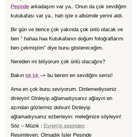
Peşinde
arkadaşım var ya.. Onun da çok sevdiğim
kutukafası var ya.. hah işte o albümde yerini aldı.
Bir gün ve bence çok yakında çok ünlü olacak ve
ben ” hahaa haa Kutukafanın doğum fotoğraflarını
ben çekmiştim” diye bunu göstereceğim.
Nereden mi biliyorum çok ünlü olacağını?
Bakın
tık tık
–> bu benim en sevdiğim serisi!
Ama en çok bunu seviyorum. Dinlemediyseniz
dinleyin! Dinleyip ağlamadıysanız ağlayın en
azından gözleriniz dolsun! Dinleyip
ağlamadıysanız ezberleyin: meleğinize söyleyin!
Söz – Müzik :
Evren’in sesinden
Resimleyen: Olmadık İşler Peşinde