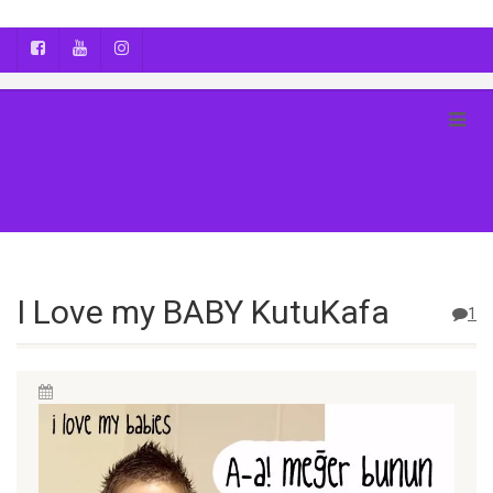
AYÇA OĞUŞ || YOGA | BOZCAADA | FOTOĞRAF
I Love my BABY KutuKafa
1