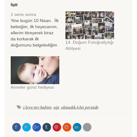
İlgili
1 sene sonra
Yine bugün 10 Nisan.. İlk
bebeğim, ilk heyecanım,
ellerim titreyerek biraz
da korkarak ilk
14. Doğum Fotoğrafçılığı
doğumunu belgelediğim
Atölyesi
melek Doruk'tan beri tam
bir sene geçti. İlk
bebeğim bugün 1
yaşında :=) Ne büyük
mutluluk. Bugüne kadar
30'a yakın, ailenin
Anneler günü hediyesi
heyecanına, annenin
kalp atışına, babanın
endişesine, meleğin ilk
ağlamasına şahit oldum.
i love my babies
,
oip
,
olmadık işler peşinde
Aşağıdakiler benim…