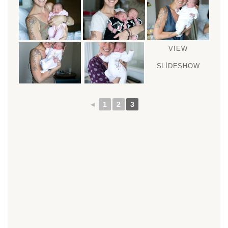
VIEW
SLIDESHOW
◄
1
2
3