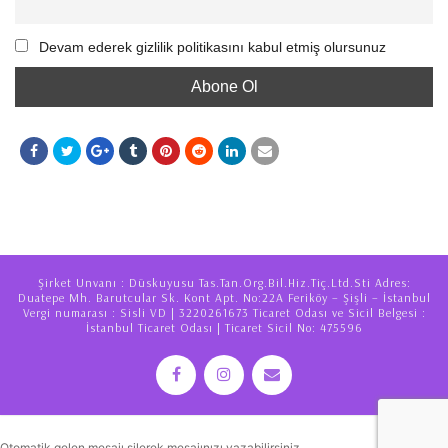
Devam ederek gizlilik politikasını kabul etmiş olursunuz
Şirket Unvanı : Düskuyusu Tas.Tan.Org.Bil.Hiz.Tiç.Ltd.Sti Adres:
Duatepe Mh. Barutcular Sk. Kont Apt. No:22A Feriköy – Şişli – İstanbul
Vergi numarası : Sisli VD | 3220261673 Ticaret Odası ve Sicil Belgesi :
İstanbul Ticaret Odası | Ticaret Sicil No: 475596
Otomatik gelen mesajı silerek mesajınızı yazabilirsiniz