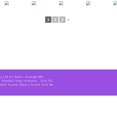
1
2
3
►
iç.Ltd.Sti Adres: Duatepe Mh.
– İstanbul Vergi numarası : Sisli VD
nbul Ticaret Odası | Ticaret Sicil No: