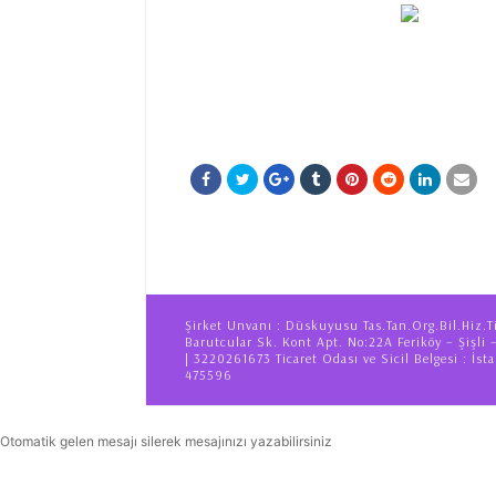
Şirket Unvanı : Düskuyusu Tas.Tan.Org.Bil.Hiz.T
Barutcular Sk. Kont Apt. No:22A Feriköy – Şişli 
| 3220261673 Ticaret Odası ve Sicil Belgesi : İsta
475596
Otomatik gelen mesajı silerek mesajınızı yazabilirsiniz