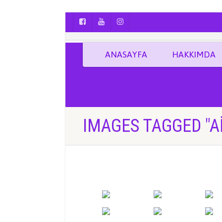
AYÇA OĞUŞ || YOGA | BOZCAADA | FOTO
ANASAYFA
HAKKIMDA
IMAGES TAGGED "A