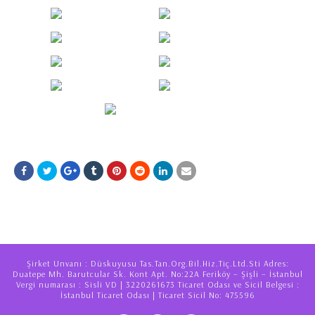
Şirket Unvanı : Düskuyusu Tas.Tan.Org.Bil.Hiz.Tiç.Ltd.Sti Adres:
Duatepe Mh. Barutcular Sk. Kont Apt. No:22A Feriköy – Şişli – İstanbul
Vergi numarası : Sisli VD | 3220261673 Ticaret Odası ve Sicil Belgesi :
İstanbul Ticaret Odası | Ticaret Sicil No: 475596