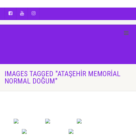
AYÇA OĞUŞ || YOGA | BOZCAADA | FOTOĞRAF
IMAGES TAGGED "ATAŞEHIR MEMORIAL
NORMAL DOĞUM"