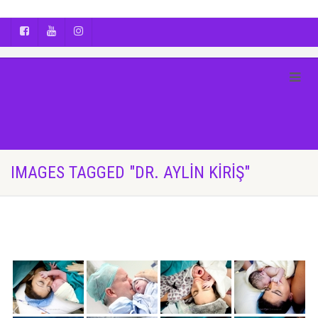
AYÇA OĞUŞ || YOGA | BOZCAADA | FOTOĞRAF
IMAGES TAGGED "DR. AYLIN KIRIŞ"