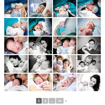
1
2
...
16
►