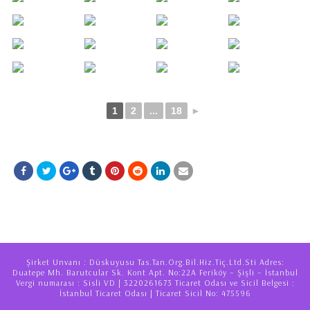
1
2
...
18
►
Şirket Unvanı : Düskuyusu Tas.Tan.Org.Bil.Hiz.Tiç.Ltd.Sti Adres:
Duatepe Mh. Barutcular Sk. Kont Apt. No:22A Feriköy – Şişli – İstanbul
Vergi numarası : Sisli VD | 3220261673 Ticaret Odası ve Sicil Belgesi :
İstanbul Ticaret Odası | Ticaret Sicil No: 475596