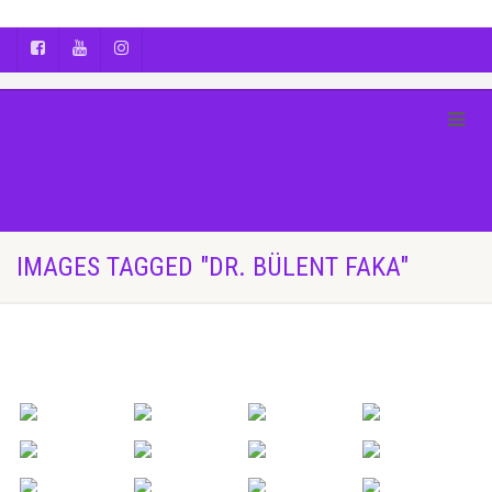
AYÇA OĞUŞ || YOGA | BOZCAADA | FOTOĞRAF
IMAGES TAGGED "DR. BÜLENT FAKA"