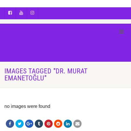
AYÇA OĞUŞ || YOGA | BOZCAADA | FOTOĞRAF
IMAGES TAGGED "DR. MURAT
EMANETOĞLU"
no images were found