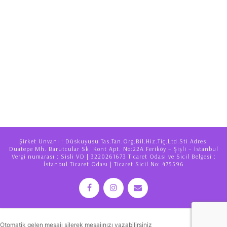
Şirket Unvanı : Düskuyusu Tas.Tan.Org.Bil.Hiz.Tiç.Ltd.Sti Adres:
Duatepe Mh. Barutcular Sk. Kont Apt. No:22A Feriköy – Şişli – İstanbul
Vergi numarası : Sisli VD | 3220261673 Ticaret Odası ve Sicil Belgesi :
İstanbul Ticaret Odası | Ticaret Sicil No: 475596
Otomatik gelen mesajı silerek mesajınızı yazabilirsiniz