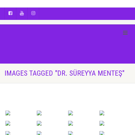
AYÇA OĞUŞ || YOGA | BOZCAADA | FOTOĞRAF
IMAGES TAGGED "DR. SÜREYYA MENTEŞ"