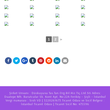
1
2
►
Şirket Unvanı : Düskuyusu Tas.Tan.Org.Bil.Hiz.Tiç.Ltd.Sti Adres:
Duatepe Mh. Barutcular Sk. Kont Apt. No:22A Feriköy – Şişli – İstanbul
Vergi numarası : Sisli VD | 3220261673 Ticaret Odası ve Sicil Belgesi :
İstanbul Ticaret Odası | Ticaret Sicil No: 475596