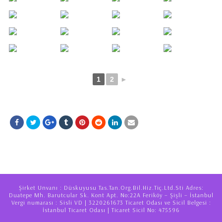
1
2
►
Şirket Unvanı : Düskuyusu Tas.Tan.Org.Bil.Hiz.Tiç.Ltd.Sti Adres:
Duatepe Mh. Barutcular Sk. Kont Apt. No:22A Feriköy – Şişli – İstanbul
Vergi numarası : Sisli VD | 3220261673 Ticaret Odası ve Sicil Belgesi :
İstanbul Ticaret Odası | Ticaret Sicil No: 475596