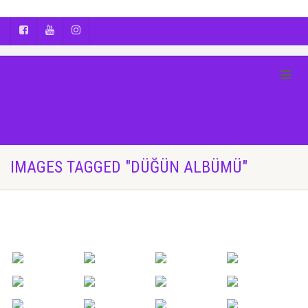
AYÇA OĞUŞ || YOGA | BOZCAADA | FOTOĞRAF
IMAGES TAGGED "DÜĞÜN ALBÜMÜ"