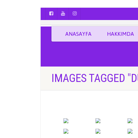
AYÇA OĞUŞ || YOGA | BOZCAADA | FOTO
ANASAYFA
HAKKIMDA
IMAGES TAGGED "