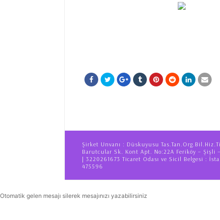
Şirket Unvanı : Düskuyusu Tas.Tan.Org.Bil.Hiz.T
Barutcular Sk. Kont Apt. No:22A Feriköy – Şişli 
| 3220261673 Ticaret Odası ve Sicil Belgesi : İsta
475596
Otomatik gelen mesajı silerek mesajınızı yazabilirsiniz