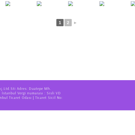
1
2
►
iç.Ltd.Sti Adres: Duatepe Mh.
– İstanbul Vergi numarası : Sisli VD
nbul Ticaret Odası | Ticaret Sicil No: