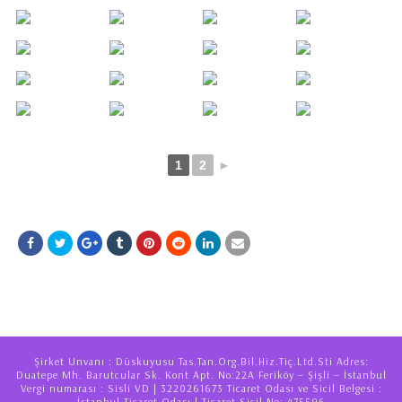
1
2
►
Şirket Unvanı : Düskuyusu Tas.Tan.Org.Bil.Hiz.Tiç.Ltd.Sti Adres:
Duatepe Mh. Barutcular Sk. Kont Apt. No:22A Feriköy – Şişli – İstanbul
Vergi numarası : Sisli VD | 3220261673 Ticaret Odası ve Sicil Belgesi :
İstanbul Ticaret Odası | Ticaret Sicil No: 475596