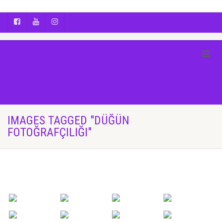
AYÇA OĞUŞ || YOGA | BOZCAADA | FOTOĞRAF
IMAGES TAGGED "DÜĞÜN
FOTOĞRAFÇILIĞI"