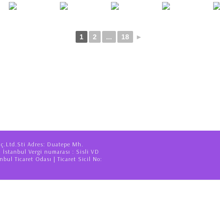
1
2
...
18
►
iç.Ltd.Sti Adres: Duatepe Mh.
– İstanbul Vergi numarası : Sisli VD
nbul Ticaret Odası | Ticaret Sicil No: