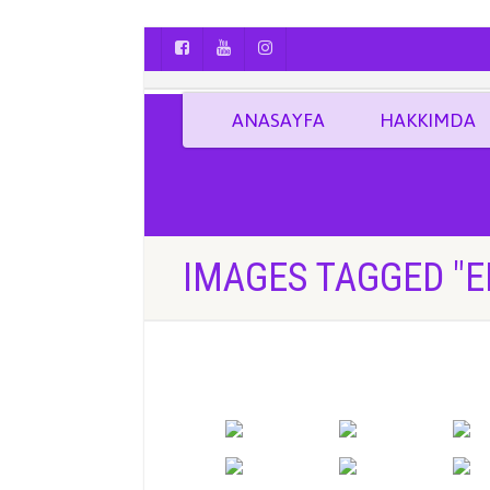
AYÇA OĞUŞ || YOGA | BOZCAADA | FOTO
ANASAYFA
HAKKIMDA
IMAGES TAGGED "