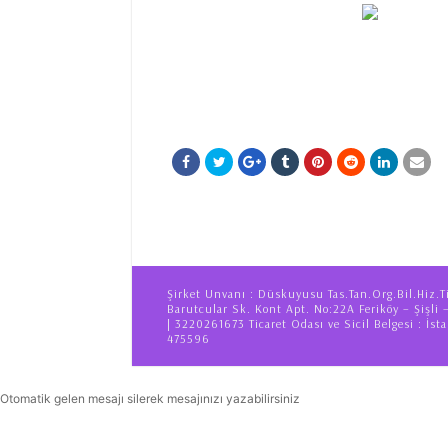
Şirket Unvanı : Düskuyusu Tas.Tan.Org.Bil.Hiz.T
Barutcular Sk. Kont Apt. No:22A Feriköy – Şişli 
| 3220261673 Ticaret Odası ve Sicil Belgesi : İsta
475596
Otomatik gelen mesajı silerek mesajınızı yazabilirsiniz