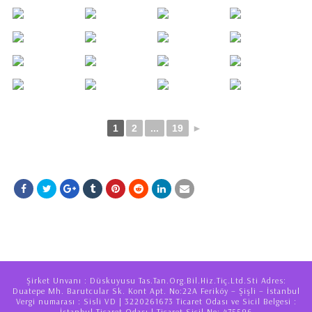
1
2
...
19
►
Şirket Unvanı : Düskuyusu Tas.Tan.Org.Bil.Hiz.Tiç.Ltd.Sti Adres:
Duatepe Mh. Barutcular Sk. Kont Apt. No:22A Feriköy – Şişli – İstanbul
Vergi numarası : Sisli VD | 3220261673 Ticaret Odası ve Sicil Belgesi :
İstanbul Ticaret Odası | Ticaret Sicil No: 475596