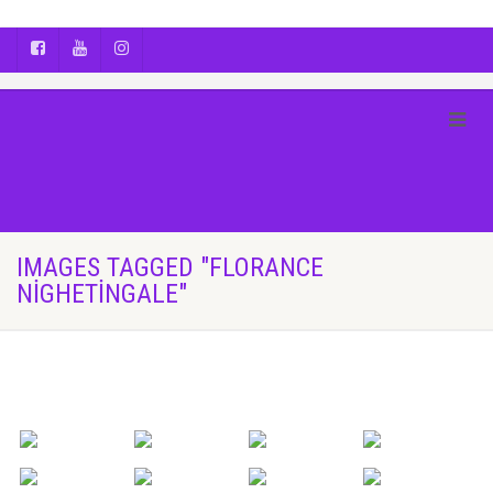
AYÇA OĞUŞ || YOGA | BOZCAADA | FOTOĞRAF
IMAGES TAGGED "FLORANCE
NIGHETINGALE"