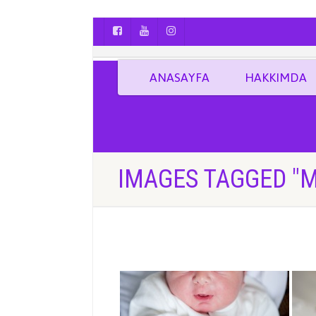
AYÇA OĞUŞ || YOGA | BOZCAADA | FOTO
ANASAYFA
HAKKIMDA
IMAGES TAGGED "