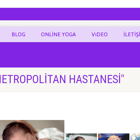
ĞRAF
BLOG
ONLİNE YOGA
ViDEO
İLETİŞ
METROPOLITAN HASTANESI"