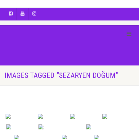
AYÇA OĞUŞ || YOGA | BOZCAADA | FOTOĞRAF
IMAGES TAGGED "SEZARYEN DOĞUM"