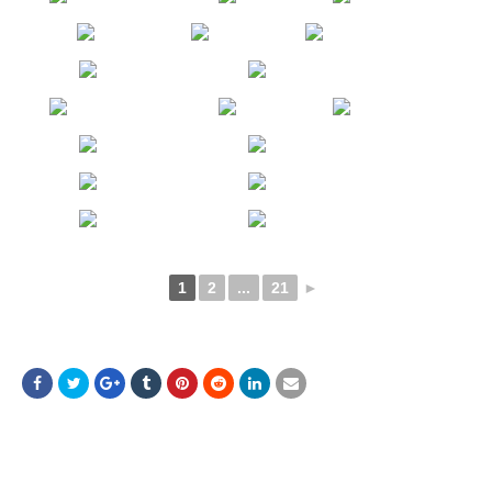
1
2
...
21
►