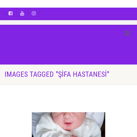
AYÇA OĞUŞ || YOGA | BOZCAADA | FOTOĞRAF
IMAGES TAGGED "ŞIFA HASTANESI"