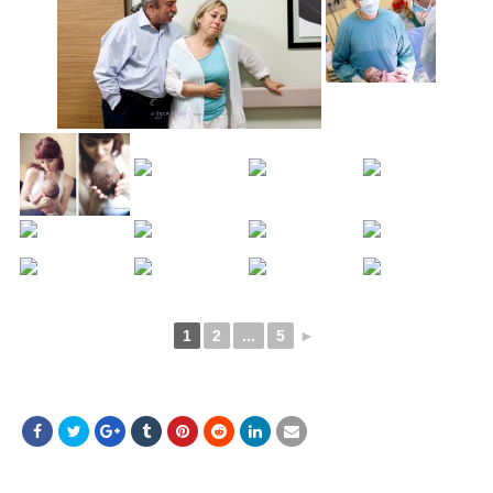
1
2
...
5
►