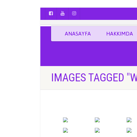
AYÇA OĞUŞ || YOGA | BOZCAADA | FOTO
ANASAYFA
HAKKIMDA
IMAGES TAGGED "