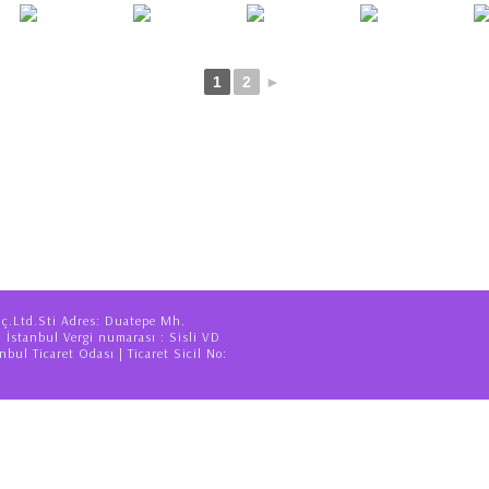
1
2
►
iç.Ltd.Sti Adres: Duatepe Mh.
– İstanbul Vergi numarası : Sisli VD
nbul Ticaret Odası | Ticaret Sicil No: