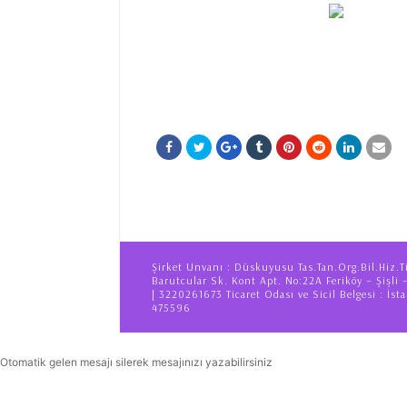
Şirket Unvanı : Düskuyusu Tas.Tan.Org.Bil.Hiz.T
Barutcular Sk. Kont Apt. No:22A Feriköy – Şişli 
| 3220261673 Ticaret Odası ve Sicil Belgesi : İsta
475596
Otomatik gelen mesajı silerek mesajınızı yazabilirsiniz