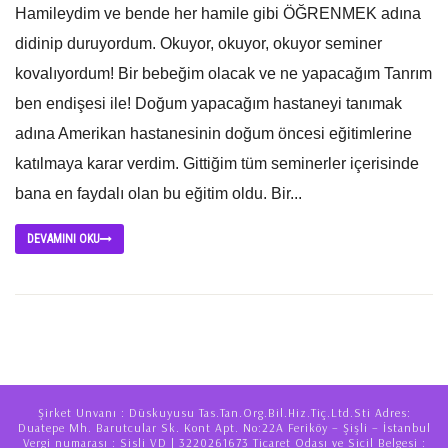
Hamileydim ve bende her hamile gibi ÖĞRENMEK adına
didinip duruyordum. Okuyor, okuyor, okuyor seminer
kovalıyordum! Bir bebeğim olacak ve ne yapacağım Tanrım
ben endişesi ile! Doğum yapacağım hastaneyi tanımak
adına Amerikan hastanesinin doğum öncesi eğitimlerine
katılmaya karar verdim. Gittiğim tüm seminerler içerisinde
bana en faydalı olan bu eğitim oldu. Bir...
DEVAMINI OKU
Şirket Unvanı : Düskuyusu Tas.Tan.Org.Bil.Hiz.Tiç.Ltd.Sti Adres:
Duatepe Mh. Barutcular Sk. Kont Apt. No:22A Feriköy – Şişli – İstanbul
Vergi numarası : Sisli VD | 3220261673 Ticaret Odası ve Sicil Belgesi :