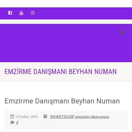
AYÇA OĞUŞ || YOGA | BOZCAADA | FOTOĞRAF
EMZIRME DANIŞMANI BEYHAN NUMAN
Emzirme Danışmanı Beyhan Numan
13 Şubat 2011
WEBSİTELERİ
emzirme danışmanı
8