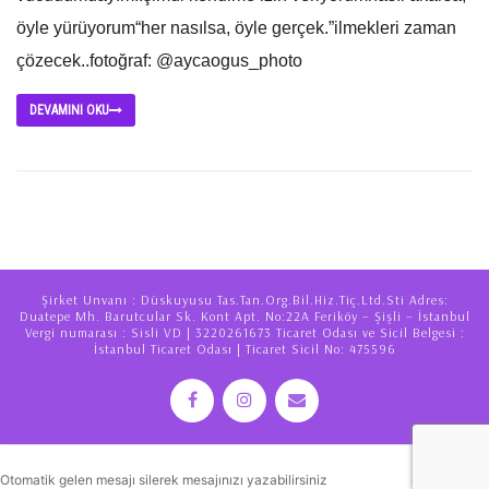
öyle yürüyorum“her nasılsa, öyle gerçek.”ilmekleri zaman
çözecek..fotoğraf: @aycaogus_photo
DEVAMINI OKU
Şirket Unvanı : Düskuyusu Tas.Tan.Org.Bil.Hiz.Tiç.Ltd.Sti Adres:
Duatepe Mh. Barutcular Sk. Kont Apt. No:22A Feriköy – Şişli – İstanbul
Vergi numarası : Sisli VD | 3220261673 Ticaret Odası ve Sicil Belgesi :
İstanbul Ticaret Odası | Ticaret Sicil No: 475596
Otomatik gelen mesajı silerek mesajınızı yazabilirsiniz