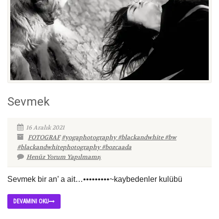
Sevmek
16 Aralık 2021
FOTOGRAF
#yogaphotography #blackandwhite #bw
#blackandwhitephotography #bozcaada
Henüz Yorum Yapılmamış
Sevmek bir an’ a ait…•••••••••~kaybedenler kulübü
DEVAMINI OKU