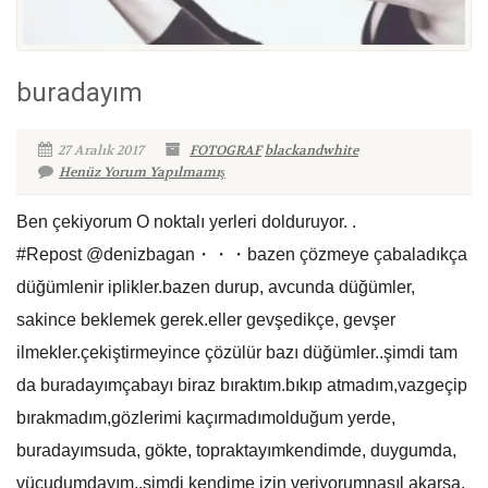
buradayım
27 Aralık 2017
FOTOGRAF
blackandwhite
Henüz Yorum Yapılmamış
Ben çekiyorum O noktalı yerleri dolduruyor. .
#Repost @denizbagan・・・bazen çözmeye çabaladıkça
düğümlenir iplikler.bazen durup, avcunda düğümler,
sakince beklemek gerek.eller gevşedikçe, gevşer
ilmekler.çekiştirmeyince çözülür bazı düğümler..şimdi tam
da buradayımçabayı biraz bıraktım.bıkıp atmadım,vazgeçip
bırakmadım,gözlerimi kaçırmadımolduğum yerde,
buradayımsuda, gökte, topraktayımkendimde, duygumda,
vücudumdayım..şimdi kendime izin veriyorumnasıl akarsa,