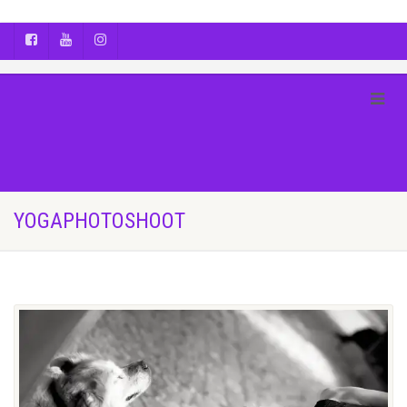
AYÇA OĞUŞ || YOGA | BOZCAADA | FOTOĞRAF
YOGAPHOTOSHOOT