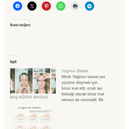
Bunu beğen:
İlgili
Yağmur Bebek
Minik Yağmur tanesi yer
yüzüne düşmek için
biraz inat etti; ocak ayı
bebeği olarak biraz inat
BAŞ AĞRISI MASAJI
etmesi de normaldi. Bir
hafta boyunca hemen
her gün "gelmiyor mu
Yağmur kız?" diye arayıp
soruyorum, bekledikçe
benim de heyecanım