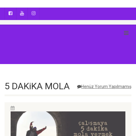
AYÇA OĞUŞ || YOGA | BOZCAADA | FOTOĞRAF
5 DAKiKA MOLA
Henüz Yorum Yapılmamış