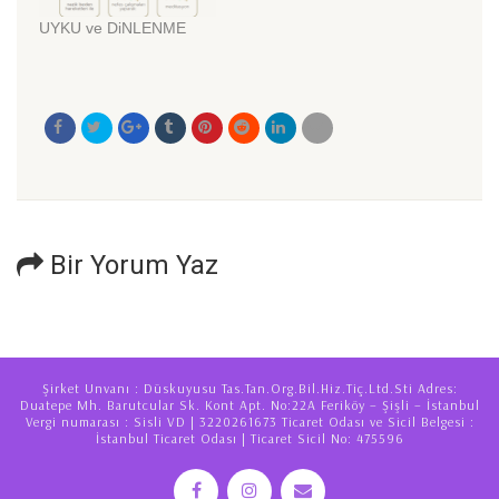
artıyor. Cuma sabahı
UYKU ve DiNLENME
telefonum çalıyor ve
"vakit tamam" diyor
Şebnem. Odada
hazırlıklar, bir heyecan,
…
Bir Yorum Yaz
Şirket Unvanı : Düskuyusu Tas.Tan.Org.Bil.Hiz.Tiç.Ltd.Sti Adres:
Duatepe Mh. Barutcular Sk. Kont Apt. No:22A Feriköy – Şişli – İstanbul
Vergi numarası : Sisli VD | 3220261673 Ticaret Odası ve Sicil Belgesi :
İstanbul Ticaret Odası | Ticaret Sicil No: 475596