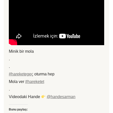
Minik bir mola
.
.
#hareketegeç
oturma hep
Mola ver
#hareketet
.
Videodaki Hande
@handesarman
Bunu paylaş: