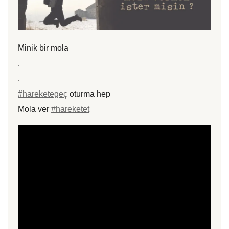
Minik bir mola
.
.
#hareketegeç
oturma hep
Mola ver
#hareketet