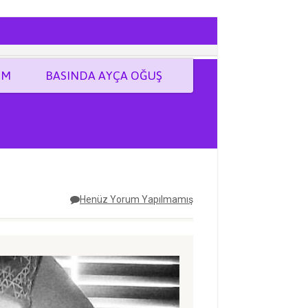
İM
BASINDA AYÇA OĞUŞ
Henüz Yorum Yapılmamış