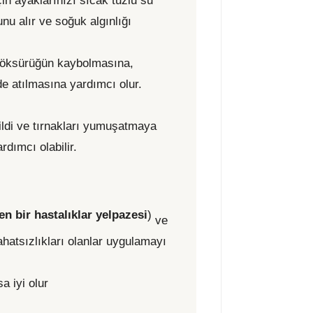
in ayaklarınızı sıcak tuzlu su
u alır ve soğuk algınlığı
ı öksürüğün kaybolmasına,
e atılmasına yardımcı olur.
Cildi ve tırnakları yumuşatmaya
rdımcı olabilir.
en bir hastalıklar yelpazesi
)
ve
rahatsızlıkları olanlar uygulamayı
a iyi olur