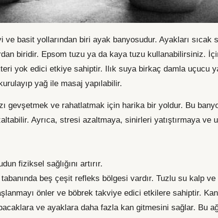
yi ve basit yollarından biri ayak banyosudur. Ayakları sıcak
dan biridir. Epsom tuzu ya da kaya tuzu kullanabilirsiniz. İç
akteri yok edici etkiye sahiptir. Ilık suya birkaç damla uçucu
urulayıp yağ ile masaj yapılabilir.
ı gevşetmek ve rahatlatmak için harika bir yoldur. Bu banyo
altabilir. Ayrıca, stresi azaltmaya, sinirleri yatıştırmaya ve
un fiziksel sağlığını artırır.
abanında beş çeşit refleks bölgesi vardır. Tuzlu su kalp ve a
aşlanmayı önler ve böbrek takviye edici etkilere sahiptir. K
caklara ve ayaklara daha fazla kan gitmesini sağlar. Bu ağrıy