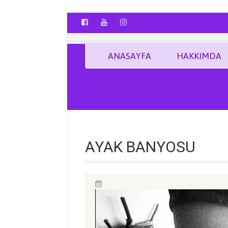
AYÇA OĞUŞ || YOGA | BOZCAADA | FOTO
ANASAYFA
HAKKIMDA
AYAK BANYOSU