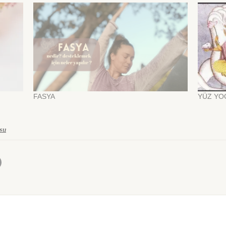
FASYA
YÜZ YOG
su