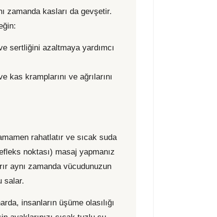
nı zamanda kasları da gevşetir.
neğin:
e sertliğini azaltmaya yardımcı
e kas kramplarını ve ağrılarını
amamen rahatlatır ve sıcak suda
efleks noktası) masaj yapmanız
ttırır aynı zamanda vücudunuzun
 salar.
harda, insanların üşüme olasılığı