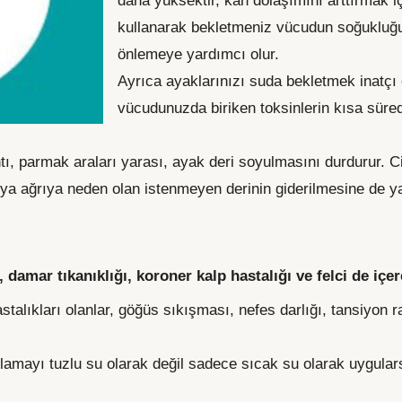
daha yüksektir, kan dolaşımını arttırmak iç
kullanarak bekletmeniz vücudun soğukluğun
önlemeye yardımcı olur.
Ayrıca ayaklarınızı suda bekletmek inatç
vücudunuzda biriken toksinlerin kısa süred
ntı, parmak araları yarası, ayak deri soyulmasını durdurur. 
veya ağrıya neden olan istenmeyen derinin giderilmesine de ya
 damar tıkanıklığı, koroner kalp hastalığı ve felci de içer
astalıkları olanlar, göğüs sıkışması, nefes darlığı, tansiyon 
lamayı tuzlu su olarak değil sadece sıcak su olarak uygulars