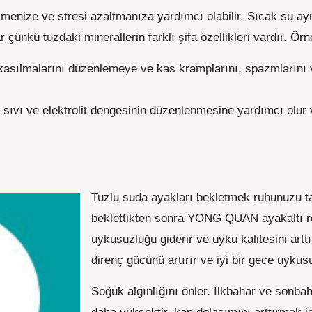
enize ve stresi azaltmanıza yardımcı olabilir. Sıcak su ay
 çünkü tuzdaki minerallerin farklı şifa özellikleri vardır. Ör
sılmalarını düzenlemeye ve kas kramplarını, spazmlarını v
sıvı ve elektrolit dengesinin düzenlenmesine yardımcı olur v
Tuzlu suda ayakları bekletmek ruhunuzu t
beklettikten sonra YONG QUAN ayakaltı r
uykusuzluğu giderir ve uyku kalitesini ar
direnç gücünü artırır ve iyi bir gece uykusu
Soğuk algınlığını önler. İlkbahar ve sonba