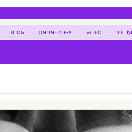
ĞRAF
BLOG
ONLİNE YOGA
ViDEO
İLETİŞ