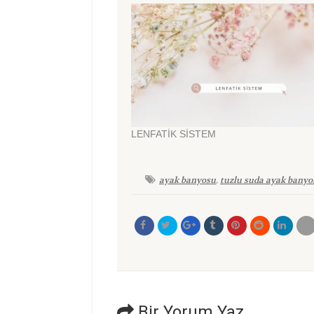
LENFATİK SİSTEM
ayak banyosu
,
tuzlu suda ayak banyo
Bir Yorum Yaz