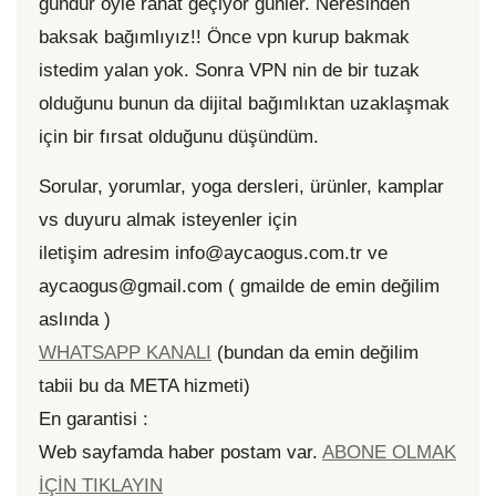
gündür öyle rahat geçiyor günler. Neresinden
baksak bağımlıyız!! Önce vpn kurup bakmak
istedim yalan yok. Sonra VPN nin de bir tuzak
olduğunu bunun da dijital bağımlıktan uzaklaşmak
için bir fırsat olduğunu düşündüm.
Sorular, yorumlar, yoga dersleri, ürünler, kamplar
vs duyuru almak isteyenler için
iletişim adresim info@aycaogus.com.tr ve
aycaogus@gmail.com ( gmailde de emin değilim
aslında )
WHATSAPP KANALI
(bundan da emin değilim
tabii bu da META hizmeti)
En garantisi :
Web sayfamda haber postam var.
ABONE OLMAK
İÇİN TIKLAYIN