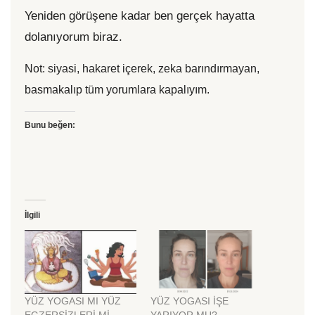
Yeniden görüşene kadar ben gerçek hayatta
dolanıyorum biraz.
Not: siyasi, hakaret içerek, zeka barındırmayan,
basmakalıp tüm yorumlara kapalıyım.
Bunu beğen:
İlgili
YÜZ YOGASI MI YÜZ
YÜZ YOGASI İŞE
EGZERSİZLERİ Mİ
YARIYOR MU?