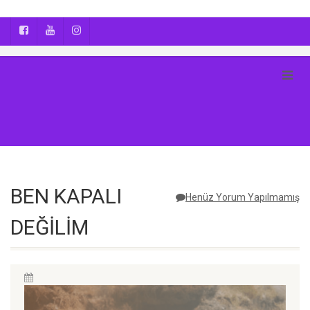
AYÇA OĞUŞ || YOGA | BOZCAADA | FOTOĞRAF
BEN KAPALI
Henüz Yorum Yapılmamış
DEĞİLİM