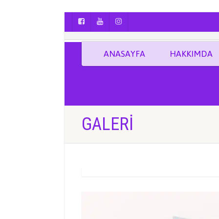
AYÇA OĞUŞ || YOGA | BOZCAADA | FOTO
ANASAYFA
HAKKIMDA
GALERI