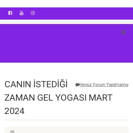
AYÇA OĞUŞ || YOGA | BOZCAADA | FOTOĞRAF
CANIN İSTEDİĞİ
Henüz Yorum Yapılmamış
ZAMAN GEL YOGASI MART
2024