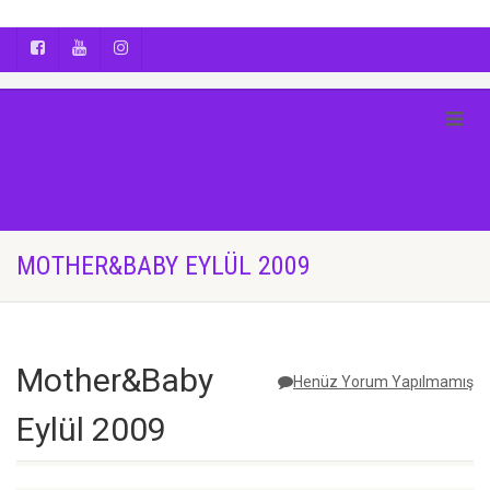
AYÇA OĞUŞ || YOGA | BOZCAADA | FOTOĞRAF
MOTHER&BABY EYLÜL 2009
Mother&Baby
Henüz Yorum Yapılmamış
Eylül 2009