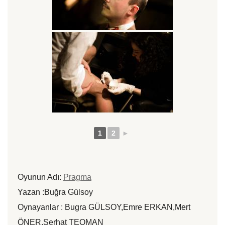
1
2
►
Oyunun Adı:
Pragma
Yazan :Buğra Gülsoy
Oynayanlar : Bugra GÜLSOY,Emre ERKAN,Mert
ÖNER,Serhat TEOMAN