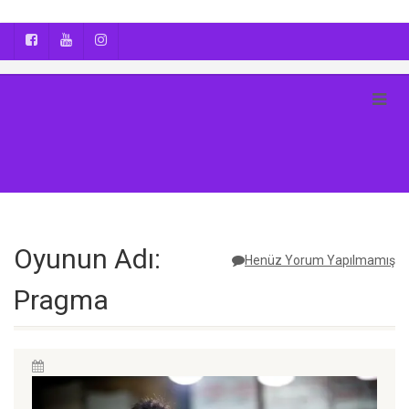
AYÇA OĞUŞ || YOGA | BOZCAADA | FOTOĞRAF
Oyunun Adı:
Henüz Yorum Yapılmamış
Pragma