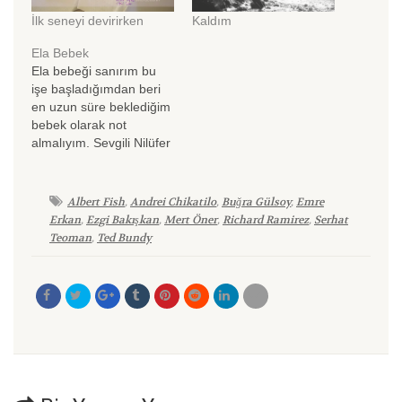
İlk seneyi devirirken
Kaldım
Ela Bebek
Ela bebeği sanırım bu
işe başladığımdan beri
en uzun süre beklediğim
bebek olarak not
almalıyım. Sevgili Nilüfer
beni arayıp, doğumun
başladığını söyleyip geç
kalmadıysa ve
Albert Fish
,
Andrei Chikatilo
,
Buğra Gülsoy
,
Emre
müsaitsem fotoğraflarını
Erkan
,
Ezgi Bakışkan
,
Mert Öner
,
Richard Ramirez
,
Serhat
çekmemi istedi. Benim iki
Teoman
,
Ted Bundy
ayağım bir pabuca girdi
tabii.. Beklediğim normal
doğumlara bakılırsa
yetişememe ihtimalim
var.. Tamam dedim,
dedim demesine ancak
her ocak…