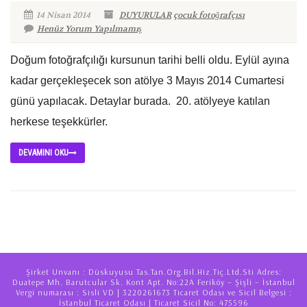
14 Nisan 2014
DUYURULAR
çocuk fotoğrafçısı
Henüz Yorum Yapılmamış
Doğum fotoğrafçılığı kursunun tarihi belli oldu. Eylül ayına
kadar gerçekleşecek son atölye 3 Mayıs 2014 Cumartesi
günü yapılacak. Detaylar burada. 20. atölyeye katılan
herkese teşekkürler.
DEVAMINI OKU
Şirket Unvanı : Düskuyusu Tas.Tan.Org.Bil.Hiz.Tiç.Ltd.Sti Adres:
Duatepe Mh. Barutcular Sk. Kont Apt. No:22A Feriköy – Şişli – İstanbul
Vergi numarası : Sisli VD | 3220261673 Ticaret Odası ve Sicil Belgesi :
İstanbul Ticaret Odası | Ticaret Sicil No: 475596