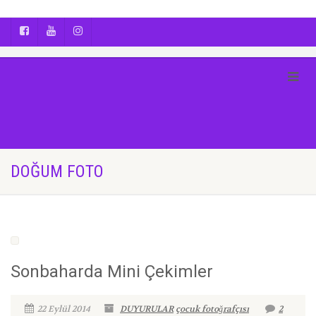
AYÇA OĞUŞ || YOGA | BOZCAADA | FOTOĞRAF
DOĞUM FOTO
Sonbaharda Mini Çekimler
22 Eylül 2014
DUYURULAR
çocuk fotoğrafçısı
2