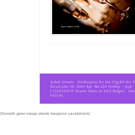
Şirket Unvanı : Düskuyusu Tas.Tan.Org.Bil.Hiz.T
Barutcular Sk. Kont Apt. No:22A Feriköy – Şişli 
| 3220261673 Ticaret Odası ve Sicil Belgesi : İsta
475596
Otomatik gelen mesajı silerek mesajınızı yazabilirsiniz