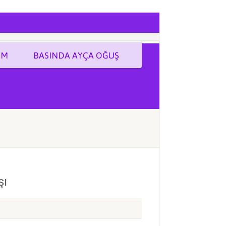
İM
BASINDA AYÇA OĞUŞ
şı