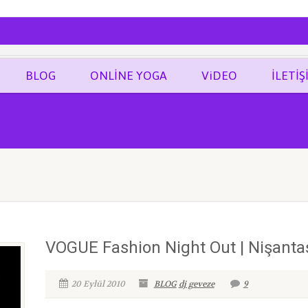
ĞRAF
BLOG
ONLİNE YOGA
ViDEO
İLETİŞ
VOGUE Fashion Night Out | Nişanta
20 Eylül 2010
BLOG
dj geveze
9