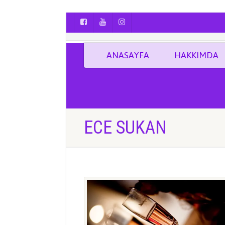
AYÇA OĞUŞ || YOGA | BOZCAADA | FOTO
ANASAYFA
HAKKIMDA
ECE SUKAN