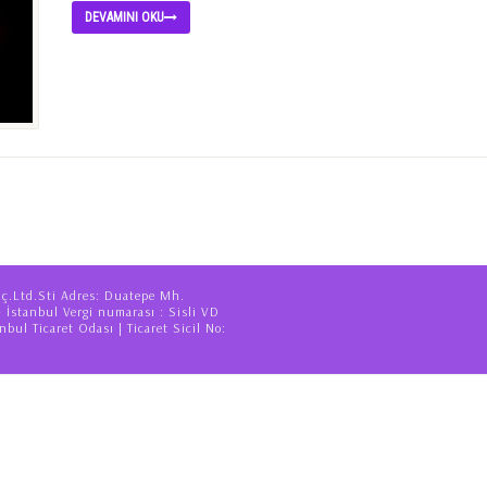
DEVAMINI OKU
iç.Ltd.Sti Adres: Duatepe Mh.
– İstanbul Vergi numarası : Sisli VD
nbul Ticaret Odası | Ticaret Sicil No: