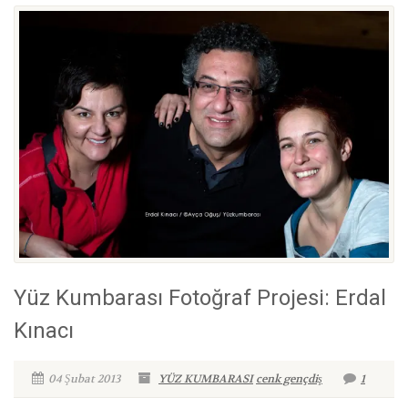
Yüz Kumbarası Fotoğraf Projesi: Erdal
Kınacı
04 Şubat 2013
YÜZ KUMBARASI
cenk gençdiş
1