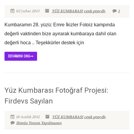
02 Şubat 2013
YÜZ KUMBARASI
cenk gençdiş
1
Kumbaramın 28. yüzü: Emre İkizler Fotoiz kampında
değerli vaktinden bize ayırarak kumbaraya dahil olan
değerli hoca .. Teşekkürler destek için
DEVAMINI OKU
Yüz Kumbarası Fotoğraf Projesi:
Firdevs Sayılan
18 Aralık 2012
YÜZ KUMBARASI
cenk gençdiş
Henüz Yorum Yapılmamış