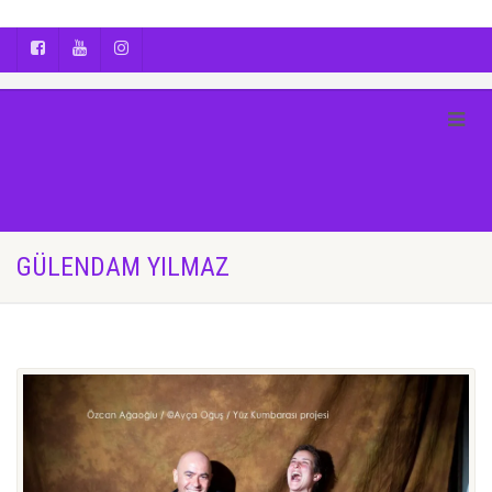
AYÇA OĞUŞ || YOGA | BOZCAADA | FOTOĞRAF
GÜLENDAM YILMAZ