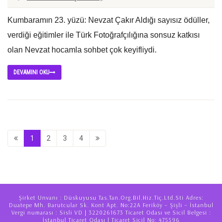
Kumbaramın 23. yüzü: Nevzat Çakır Aldığı sayısız ödüller,
verdiği eğitimler ile Türk Fotoğrafçılığına sonsuz katkısı
olan Nevzat hocamla sohbet çok keyifliydi.
DEVAMINI OKU
1
2
3
4
Şirket Unvanı : Düskuyusu Tas.Tan.Org.Bil.Hiz.Tiç.Ltd.Sti Adres:
Duatepe Mh. Barutcular Sk. Kont Apt. No:22A Feriköy – Şişli – İstanbul
Vergi numarası : Sisli VD | 3220261673 Ticaret Odası ve Sicil Belgesi :
İstanbul Ticaret Odası | Ticaret Sicil No: 475596