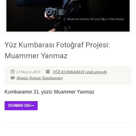
Yüz Kumbarası Fotoğraf Projesi:
Muammer Yanmaz
13 Mayıs 2013
YÜZ KUMBARASI
cenk gençdiş
Henüz Yorum Yapılmamış
Kumbaramın 31. yüzü: Muammer Yanmaz
DEVAMINI OKU