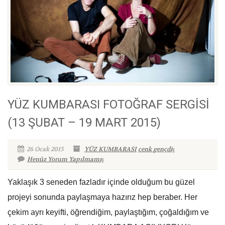
YÜZ KUMBARASI FOTOĞRAF SERGİSİ
(13 ŞUBAT – 19 MART 2015)
26 Ocak 2015
YÜZ KUMBARASI
cenk gençdiş
Henüz Yorum Yapılmamış
Yaklaşık 3 seneden fazladır içinde olduğum bu güzel
projeyi sonunda paylaşmaya hazırız hep beraber. Her
çekim ayrı keyifti, öğrendiğim, paylaştığım, çoğaldığım ve