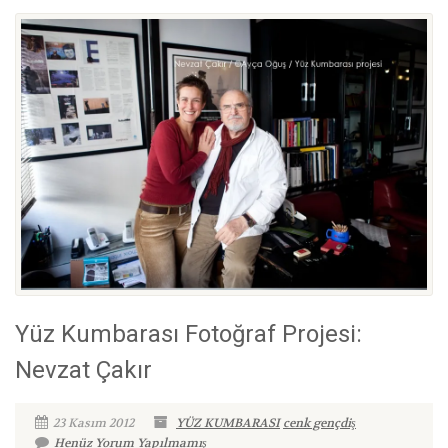
Yüz Kumbarası Fotoğraf Projesi:
Nevzat Çakır
23 Kasım 2012
YÜZ KUMBARASI
cenk gençdiş
Henüz Yorum Yapılmamış