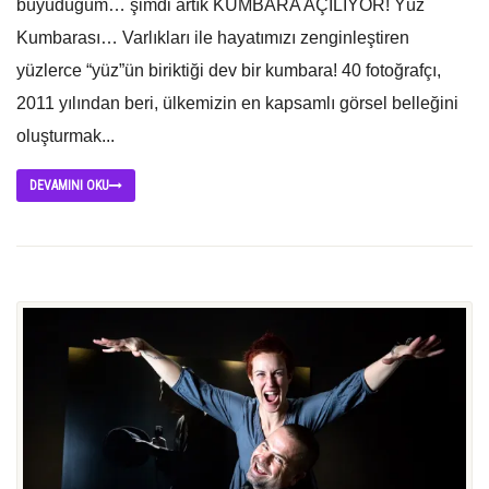
büyüdüğüm… şimdi artık KUMBARA AÇILIYOR! Yüz
Kumbarası… Varlıkları ile hayatımızı zenginleştiren
yüzlerce “yüz”ün biriktiği dev bir kumbara! 40 fotoğrafçı,
2011 yılından beri, ülkemizin en kapsamlı görsel belleğini
oluşturmak...
DEVAMINI OKU