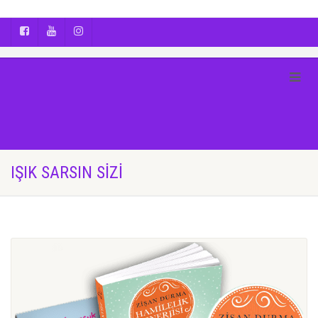
AYÇA OĞUŞ || YOGA | BOZCAADA | FOTOĞRAF
IŞIK SARSIN SIZI