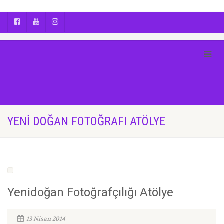
AYÇA OĞUŞ || YOGA | BOZCAADA | FOTOĞRAF
YENI DOĞAN FOTOĞRAFI ATÖLYE
Yenidoğan Fotoğrafçılığı Atölye
13 Nisan 2014