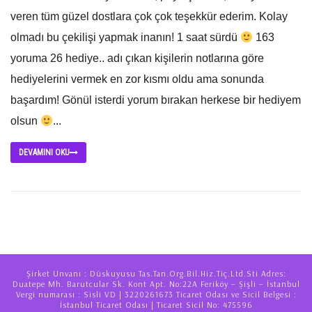
veren tüm güzel dostlara çok çok teşekkür ederim. Kolay
olmadı bu çekilişi yapmak inanın! 1 saat sürdü
163
yoruma 26 hediye.. adı çıkan kişilerin notlarına göre
hediyelerini vermek en zor kısmı oldu ama sonunda
başardım! Gönül isterdi yorum bırakan herkese bir hediyem
olsun
...
DEVAMINI OKU
Şirket Unvanı : Düskuyusu Tas.Tan.Org.Bil.Hiz.Tiç.Ltd.Sti Adres:
Duatepe Mh. Barutcular Sk. Kont Apt. No:22A Feriköy – Şişli – İstanbul
Vergi numarası : Sisli VD | 3220261673 Ticaret Odası ve Sicil Belgesi :
İstanbul Ticaret Odası | Ticaret Sicil No: 475596