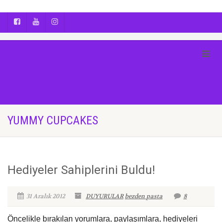
AYÇA OĞUŞ || YOGA | BOZCAADA | FOTOĞRAF
YUMMY CUPCAKES
Hediyeler Sahiplerini Buldu!
31 Aralık 2012
DUYURULAR
bezden pasta
8
Öncelikle bırakılan yorumlara, paylaşımlara, hediyeleri