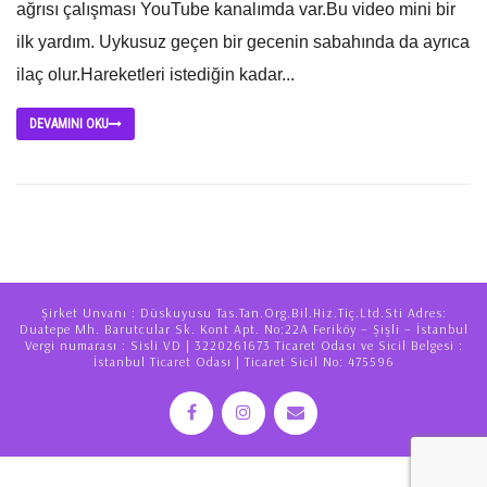
ağrısı çalışması YouTube kanalımda var.Bu video mini bir
ilk yardım. Uykusuz geçen bir gecenin sabahında da ayrıca
ilaç olur.Hareketleri istediğin kadar...
DEVAMINI OKU
Şirket Unvanı : Düskuyusu Tas.Tan.Org.Bil.Hiz.Tiç.Ltd.Sti Adres:
Duatepe Mh. Barutcular Sk. Kont Apt. No:22A Feriköy – Şişli – İstanbul
Vergi numarası : Sisli VD | 3220261673 Ticaret Odası ve Sicil Belgesi :
İstanbul Ticaret Odası | Ticaret Sicil No: 475596