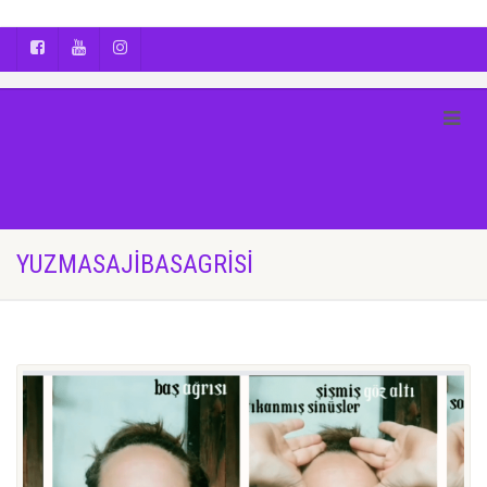
AYÇA OĞUŞ || YOGA | BOZCAADA | FOTOĞRAF
YUZMASAJIBASAGRISI