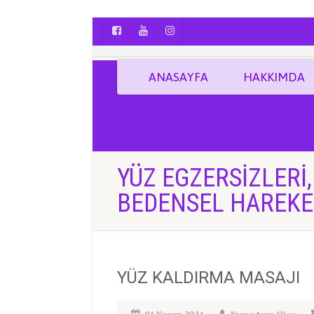
AYÇA OĞUŞ || YOGA | BOZCAADA | FOTO
ANASAYFA
HAKKIMDA
YÜZ EGZERSIZLERI
BEDENSEL HAREKE
YÜZ KALDIRMA MASAJI