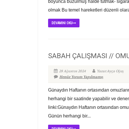
boyunca büzülmüş halde tutmak‐ sigara i
olmak Bu temel hareketleri düzenli ola
DEVAMINI OKU
SABAH ÇALIŞMASI // OM
28 Ağustos 2024
Yazar:Ayça Oğuş
Henüz Yorum Yapılmamış
Günaydın Haftanın ortasından omuzlarını
herhangi bir saatinde yapabilir ve dene
linki:Günaydın Haftanın ortasından omuz
Günün herhangi bir...