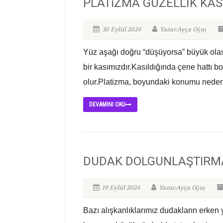
PLATiZMA GÜZELLİK KAS
30 Eylül 2024
Yazar:Ayça Oğuş
Yüz aşağı doğru “düşüyorsa” büyük olası
bir kasımızdır.Kasıldığında çene hattı
olur.Platizma, boyundaki konumu nedeniyl
DEVAMINI OKU
DUDAK DOLGUNLAŞTIRM
19 Eylül 2024
Yazar:Ayça Oğuş
Bazı alışkanlıklarımız dudakların erken 