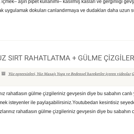
çmek– aşırı pipet kullanımı– kasılmış kasları ve gerginliği ge
rak uygulamak dokuları canlandırmaya ve dudakları daha uzun sür
UZ SIRT RAHATLATMA + GÜLME ÇİZGİLER
Yüz egzersizleri, Yüz Masajı Yoga ve Bedensel hareketler içeren videolar
G
z rahatlasın gülme çizgileriniz gevşesin diye bu sabahın canlı
mek isteyenler ile paylaşabilirsiniz.Youtubedan kesintisiz seye
larınız rahatlasın gülme çizgileriniz gevşesin diye bu sabahın c