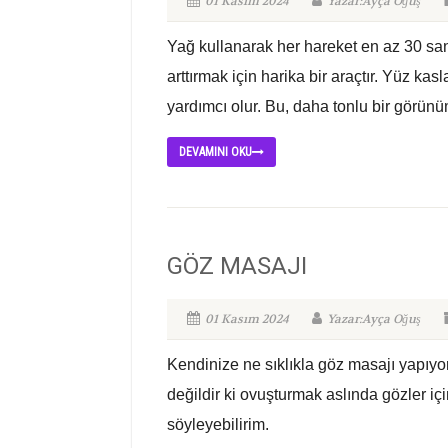
01 Kasım 2024
Yazar:Ayça Oğuş
Yağ kullanarak her hareket en az 30 saniy
arttırmak için harika bir araçtır. Yüz ka
yardımcı olur. Bu, daha tonlu bir görünüm
DEVAMINI OKU
GÖZ MASAJI
01 Kasım 2024
Yazar:Ayça Oğuş
Kendinize ne sıklıkla göz masajı yapıy
değildir ki ovuşturmak aslında gözler iç
söyleyebilirim.