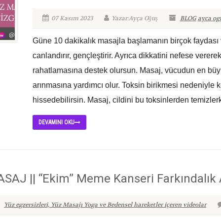
07 Kasım 2023
Yazar:Ayça Oğuş
BLOG
ayca og
Güne 10 dakikalık masajla başlamanın birçok faydası v
canlandırır, gençleştirir. Ayrıca dikkatini nefese verer
rahatlamasına destek olursun. Masaj, vücudun en büyü
arınmasına yardımcı olur. Toksin birikmesi nedeniyle k
hissedebilirsin. Masaj, cildini bu toksinlerden temizlerk
DEVAMINI OKU
AJ || “Ekim” Meme Kanseri Farkındalık 
Yüz egzersizleri, Yüz Masajı Yoga ve Bedensel hareketler içeren videolar