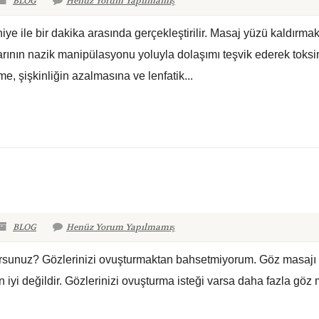
BLOG
Henüz Yorum Yapılmamış
e ile bir dakika arasında gerçekleştirilir. Masaj yüzü kaldırmak,
slarının nazik manipülasyonu yoluyla dolaşımı teşvik ederek toksin
e, şişkinliğin azalmasına ve lenfatik...
BLOG
Henüz Yorum Yapılmamış
orsunuz? Gözlerinizi ovuşturmaktan bahsetmiyorum. Göz masajı 
in iyi değildir. Gözlerinizi ovuşturma isteği varsa daha fazla göz