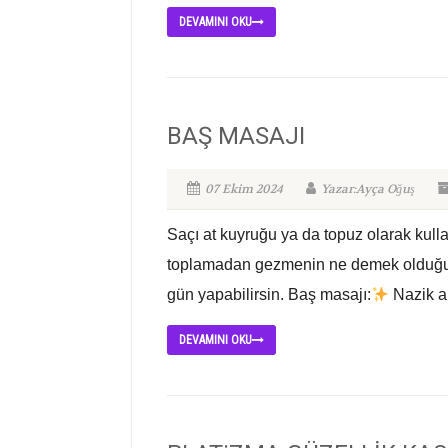
DEVAMINI OKU
BAŞ MASAJI
07 Ekim 2024
Yazar:Ayça Oğuş
Saçı at kuyruğu ya da topuz olarak kull
toplamadan gezmenin ne demek olduğunu 
gün yapabilirsin. Baş masajı:
Nazik am
DEVAMINI OKU