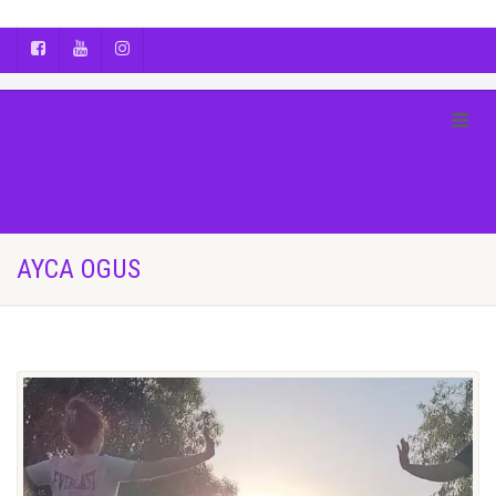
AYÇA OĞUŞ || YOGA | BOZCAADA | FOTOĞRAF
AYCA OGUS