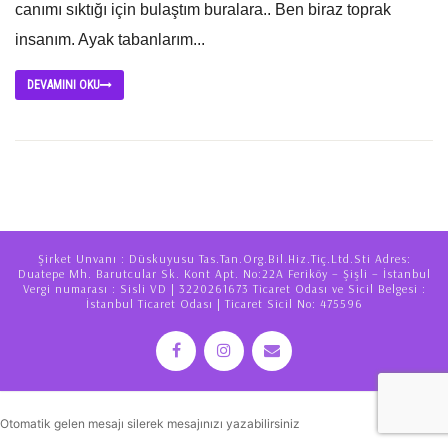
canımı sıktığı için bulaştım buralara.. Ben biraz toprak
insanım. Ayak tabanlarım...
DEVAMINI OKU
Şirket Unvanı : Düskuyusu Tas.Tan.Org.Bil.Hiz.Tiç.Ltd.Sti Adres:
Duatepe Mh. Barutcular Sk. Kont Apt. No:22A Feriköy – Şişli – İstanbul
Vergi numarası : Sisli VD | 3220261673 Ticaret Odası ve Sicil Belgesi :
İstanbul Ticaret Odası | Ticaret Sicil No: 475596
Otomatik gelen mesajı silerek mesajınızı yazabilirsiniz