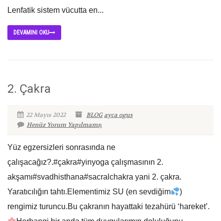
Lenfatik sistem vücutta en...
DEVAMINI OKU
2. Çakra
22 Mayıs 2022
BLOG
ayca ogus
Henüz Yorum Yapılmamış
Yüz egzersizleri sonrasında ne
çalışacağız?.#çakra#yinyoga çalışmasının 2.
akşamı#svadhisthana#sacralchakra yani 2. çakra.
Yaratıcılığın tahtı.Elementimiz SU (en sevdiğim
)
rengimiz turuncu.Bu çakranın hayattaki tezahürü ‘hareket’.