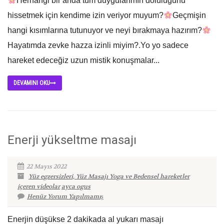
Herhangi bir anda tüm duygularımın doluluğunu
hissetmek için kendime izin veriyor muyum?
Geçmişin
hangi kısımlarına tutunuyor ve neyi bırakmaya hazırım?
Hayatımda zevke hazza izinli miyim?.Yo yo sadece
hareket edeceğiz uzun mistik konuşmalar...
DEVAMINI OKU
Enerji yükseltme masajı
22 Mayıs 2022
Yüz egzersizleri, Yüz Masajı Yoga ve Bedensel hareketler
içeren videolar
ayca ogus
Henüz Yorum Yapılmamış
Enerjin düşükse 2 dakikada al yukarı masajı