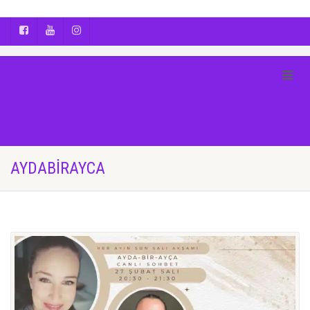
AYÇA OĞUŞ || YOGA | BOZCAADA | FOTOĞRAF
AYDABİRAYCA