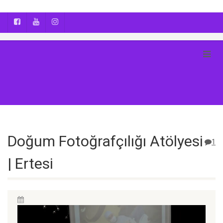
AYÇA OĞUŞ || YOGA | BOZCAADA | FOTOĞRAF
Doğum Fotoğrafçılığı Atölyesi
1
| Ertesi