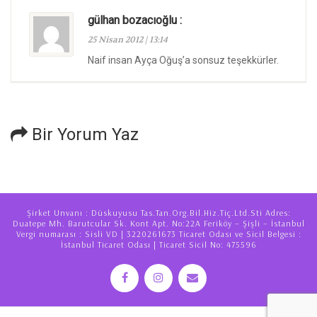
gülhan bozacıoğlu :
25 Nisan 2012 | 13:14
Naif insan Ayça Oğuş’a sonsuz teşekkürler.
Bir Yorum Yaz
Şirket Unvanı : Düskuyusu Tas.Tan.Org.Bil.Hiz.Tiç.Ltd.Sti Adres:
Duatepe Mh. Barutcular Sk. Kont Apt. No:22A Feriköy – Şişli – İstanbul
Vergi numarası : Sisli VD | 3220261673 Ticaret Odası ve Sicil Belgesi :
İstanbul Ticaret Odası | Ticaret Sicil No: 475596