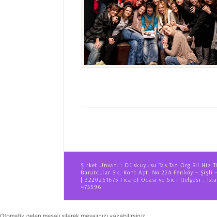
Şirket Unvanı : Düskuyusu Tas.Tan.Org.Bil.Hiz.T
Barutcular Sk. Kont Apt. No:22A Feriköy – Şişli 
| 3220261673 Ticaret Odası ve Sicil Belgesi : İsta
475596
Otomatik gelen mesajı silerek mesajınızı yazabilirsiniz