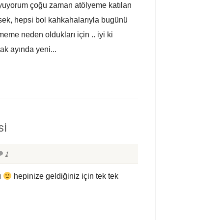
uyuyorum çoğu zaman atölyeme katılan
ksek, hepsi bol kahkahalarıyla bugünü
meme neden oldukları için .. iyi ki
cak ayında yeni...
si
1
ı
hepinize geldiğiniz için tek tek