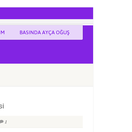
İM
BASINDA AYÇA OĞUŞ
si
1