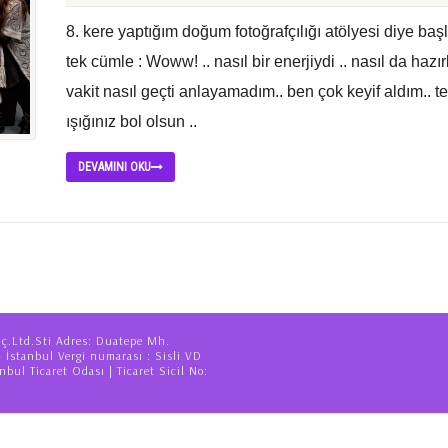
8. kere yaptığım doğum fotoğrafçılığı atölyesi diye b
tek cümle : Woww! .. nasıl bir enerjiydi .. nasıl da hazırl
vakit nasıl geçti anlayamadım.. ben çok keyif aldım.. t
ışığınız bol olsun ..
DEVAMINI OKU
iç.Ltd.Sti Adres: Duatepe Mh.
– İstanbul Vergi numarası : Sisli VD
nbul Ticaret Odası | Ticaret Sicil No: