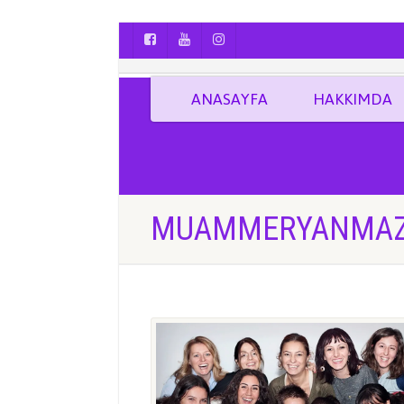
AYÇA OĞUŞ || YOGA | BOZCAADA | FOTO
ANASAYFA
HAKKIMDA
MUAMMERYANMA