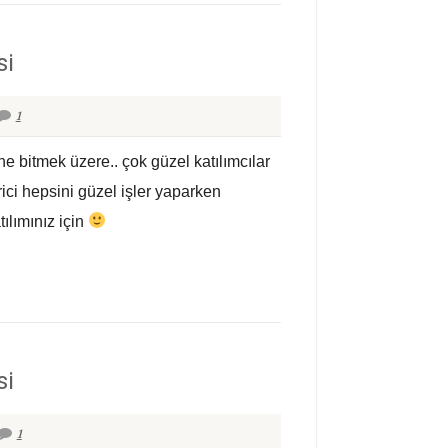
si
1
e bitmek üzere.. çok güzel katılımcılar
rici hepsini güzel işler yaparken
tılımınız için
si
1