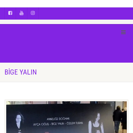
AYÇA OĞUŞ || YOGA | BOZCAADA | FOTOĞRAF
BIGE YALIN