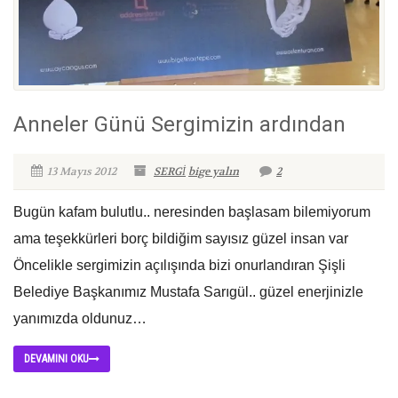
Anneler Günü Sergimizin ardından
13 Mayıs 2012
SERGİ
bige yalın
2
Bugün kafam bulutlu.. neresinden başlasam bilemiyorum
ama teşekkürleri borç bildiğim sayısız güzel insan var
Öncelikle sergimizin açılışında bizi onurlandıran Şişli
Belediye Başkanımız Mustafa Sarıgül.. güzel enerjinizle
yanımızda oldunuz…
DEVAMINI OKU