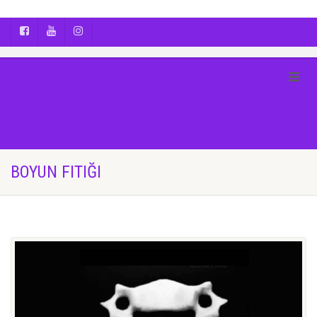
AYÇA OĞUŞ || YOGA | BOZCAADA | FOTOĞRAF
BOYUN FITIĞI