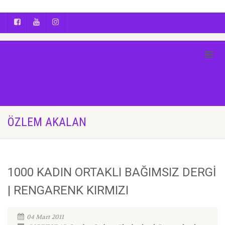
AYÇA OĞUŞ || YOGA | BOZCAADA | FOTOĞRAF
ÖZLEM AKALAN
1000 KADIN ORTAKLI BAĞIMSIZ DERGİ
| RENGARENK KIRMIZI
04 Mart 2011