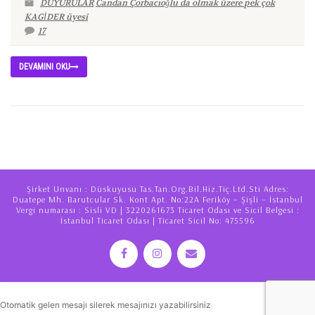
DUYURULAR
Candan Çorbacıoğlu da olmak üzere pek çok
KAGİDER üyesi
17
DEVAMINI OKU
Şirket Unvanı : Düskuyusu Tas.Tan.Org.Bil.Hiz.Tiç.Ltd.Sti Adres:
Duatepe Mh. Barutcular Sk. Kont Apt. No:22A Feriköy – Şişli – İstanbul
Vergi numarası : Sisli VD | 3220261673 Ticaret Odası ve Sicil Belgesi :
İstanbul Ticaret Odası | Ticaret Sicil No: 475596
Otomatik gelen mesajı silerek mesajınızı yazabilirsiniz