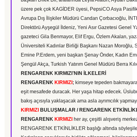
üzere pek çok KAGİDER üyesi, PepsiCO Asya Pasif
Avrupa Dış İlişkiler Müdürü Candan Çorbacıoğlu, İNT
Direktörü Ayşegül İldeniz, Yeni Asır Gazetesi Genel
gazeteci Gila Benmayor, Elif Ergu, Özlem Akalan, yaza
Üniversiteli Kadınlar Birliği Başkanı Nazan Moroğlu,
Emine P.Erdem, yeni başkan Şenay Önder, Kadın Eme
Şengül Akça, Turkish Yatırım Genel Müdürü Berra Kılıç 
RENGARENK KIRMIZI’NIN İLKELERİ
RENGARENK
KIRMIZI
;
kimseye tepeden bakmayarak
eşit mesafede duracak. Her yaşa hitap edecek. Üslu
bakış açısıyla yaklaşacak ama asla ayrımcılık yapma
KIRMIZI
BULUŞMALAR / RENGARENK ETKİNLİK
RENGARENK
KIRMIZI
her ay, çeşitli alışveriş merk
RENGARENK ETKİNLİKLER başlığı altında söyleşiler, 