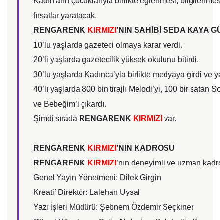
Kadınların çocuklarıyla birlikte eğlenmesi, bilgilenmes
fırsatlar yaratacak.
RENGARENK
KIRMIZI
’NIN SAHİBİ SEDA KAYA G
10’lu yaşlarda gazeteci olmaya karar verdi.
20’li yaşlarda gazetecilik yüksek okulunu bitirdi.
30’lu yaşlarda Kadınca’yla birlikte medyaya girdi ve y
40’lı yaşlarda 800 bin tirajlı Melodi’yi, 100 bir satan S
ve Bebeğim’i çıkardı.
Şimdi sırada
RENGARENK
KIRMIZI
var.
RENGARENK
KIRMIZI
’NIN KADROSU
RENGARENK
KIRMIZI
’nın deneyimli ve uzman kadr
Genel Yayın Yönetmeni: Dilek Girgin
Kreatif Direktör: Lalehan Uysal
Yazı İşleri Müdürü: Şebnem Özdemir Seçkiner