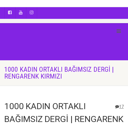
AYÇA OĞUŞ || YOGA | BOZCAADA | FOTOĞRAF
1000 KADIN ORTAKLI BAĞIMSIZ DERGİ |
RENGARENK KIRMIZI
1000 KADIN ORTAKLI
17
BAĞIMSIZ DERGİ | RENGARENK