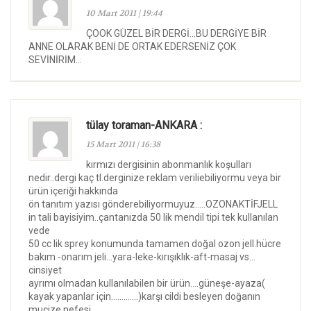
10 Mart 2011 | 19:44
ÇOOK GÜZEL BİR DERGİ…BU DERGİYE BİR
ANNE OLARAK BENİ DE ORTAK EDERSENİZ ÇOK
SEVİNİRİM…
tülay toraman-ANKARA :
15 Mart 2011 | 16:38
kırmızı dergisinin abonmanlık koşulları
nedir..dergi kaç tl.derginize reklam veriliebiliyormu veya bir
ürün içeriği hakkında
ön tanıtım yazısı gönderebiliyormuyuz…..OZONAKTİFJELL
in tali bayisiyim..çantanızda 50 lik mendil tipi tek kullanılan
vede
50 cc lik sprey konumunda tamamen doğal ozon jell.hücre
bakım -onarım jeli…yara-leke-kırışıklık-aft-masaj vs…
cinsiyet
ayrımı olmadan kullanılabilen bir ürün….güneşe-ayaza(
kayak yapanlar için………….)karşı cildi besleyen doğanın
mucize nefesi