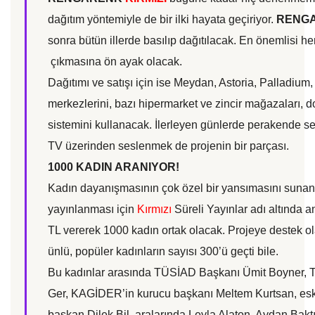
dağıtım yöntemiyle de bir ilki hayata geçiriyor.
RENG
sonra bütün illerde basılıp dağıtılacak. En önemlisi h
çıkmasına ön ayak olacak.
Dağıtımı ve satışı için ise Meydan, Astoria, Palladium, 
merkezlerini, bazı hipermarket ve zincir mağazaları,
sistemini kullanacak. İlerleyen günlerde perakende se
TV üzerinden seslenmek de projenin bir parçası.
1000 KADIN ARANIYOR!
Kadın dayanışmasının çok özel bir yansımasını suna
yayınlanması için
Kırmızı
Süreli Yayınlar adı altında 
TL vererek 1000 kadın ortak olacak. Projeye destek ola
ünlü, popüler kadınların sayısı 300’ü geçti bile.
Bu kadınlar arasında TÜSİAD Başkanı Ümit Boyner,
Ger, KAGİDER’in kurucu başkanı Meltem Kurtsan, esk
başkan Dilek Bil, aralarında Leyla Alaton, Aydan Bak