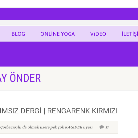
ĞRAF
BLOG
ONLİNE YOGA
ViDEO
İLETİŞ
AY ÖNDER
IMSIZ DERGİ | RENGARENK KIRMIZI
Çorbacıoğlu da olmak üzere pek çok KAGİDER üyesi
17