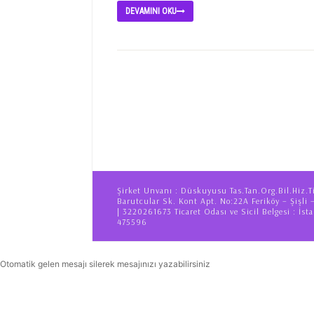
DEVAMINI OKU
Şirket Unvanı : Düskuyusu Tas.Tan.Org.Bil.Hiz.T
Barutcular Sk. Kont Apt. No:22A Feriköy – Şişli 
| 3220261673 Ticaret Odası ve Sicil Belgesi : İsta
475596
Otomatik gelen mesajı silerek mesajınızı yazabilirsiniz