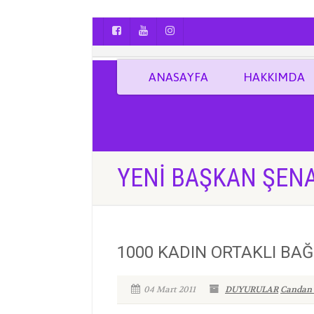
AYÇA OĞUŞ || YOGA | BOZCAADA | FOTO
ANASAYFA
HAKKIMDA
YENI BAŞKAN ŞEN
1000 KADIN ORTAKLI BAĞ
04 Mart 2011
DUYURULAR
Candan 