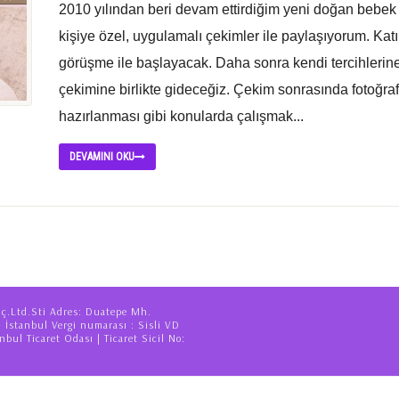
2010 yılından beri devam ettirdiğim yeni doğan bebek 
kişiye özel, uygulamalı çekimler ile paylaşıyorum. Kat
görüşme ile başlayacak. Daha sonra kendi tercihlerin
çekimine birlikte gideceğiz. Çekim sonrasında fotoğr
hazırlanması gibi konularda çalışmak...
DEVAMINI OKU
iç.Ltd.Sti Adres: Duatepe Mh.
– İstanbul Vergi numarası : Sisli VD
nbul Ticaret Odası | Ticaret Sicil No: