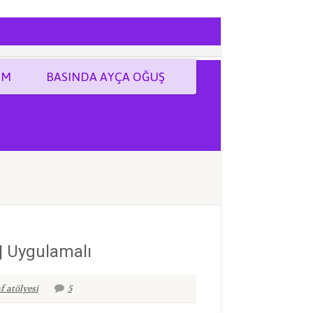
İM
BASINDA AYÇA OĞUŞ
 | Uygulamalı
f atölyesi
5