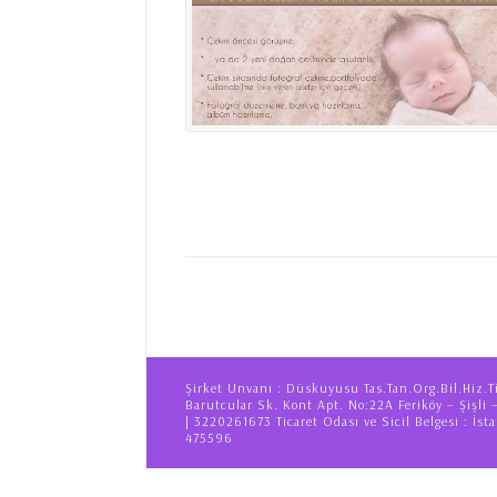
Şirket Unvanı : Düskuyusu Tas.Tan.Org.Bil.Hiz.T
Barutcular Sk. Kont Apt. No:22A Feriköy – Şişli 
| 3220261673 Ticaret Odası ve Sicil Belgesi : İsta
475596