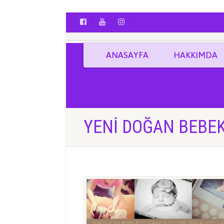
AYÇA OĞUŞ || YOGA | BOZCAADA | FOTO
ANASAYFA
HAKKIMDA
YENI DOĞAN BEBEK