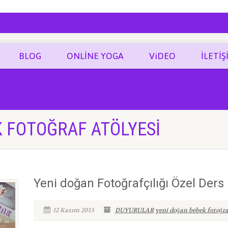
ĞRAF
BLOG
ONLİNE YOGA
ViDEO
İLETİŞ
 FOTOĞRAF ATÖLYESI
Yeni doğan Fotoğrafçılığı Özel Ders
12 Kasım 2013
DUYURULAR
yeni doğan bebek fotoğra