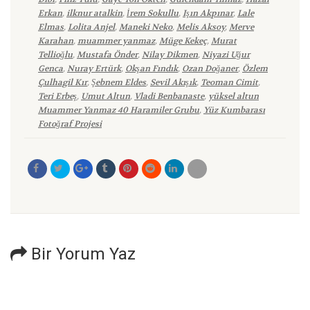
Erkan
,
ilknur atalkin
,
İrem Sokullu
,
Işın Akpınar
,
Lale
Elmas
,
Lolita Anjel
,
Maneki Neko
,
Melis Aksoy
,
Merve
Karahan
,
muammer yanmaz
,
Müge Kekeç
,
Murat
Tellioğlu
,
Mustafa Önder
,
Nilay Dikmen
,
Niyazi Uğur
Genca
,
Nuray Ertürk
,
Okşan Fındık
,
Ozan Doğaner
,
Özlem
Çulhagil Kır
,
Şebnem Eldes
,
Sevil Akışık
,
Teoman Cimit
,
Teri Erbeş
,
Umut Altun
,
Vladi Benbanaste
,
yüksel altun
Muammer Yanmaz 40 Haramiler Grubu
,
Yüz Kumbarası
Fotoğraf Projesi
Bir Yorum Yaz