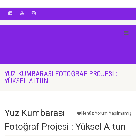
AYÇA OĞUŞ || YOGA | BOZCAADA | FOTOĞRAF
YÜZ KUMBARASI FOTOĞRAF PROJESI :
YÜKSEL ALTUN
Yüz Kumbarası
Henüz Yorum Yapılmamış
Fotoğraf Projesi : Yüksel Altun