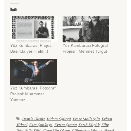
İlgili
Yüz Kumbarası Projesi
Yüz Kumbarası Fotoğraf
Basında yerini aldı :)
Projesi : Mehmet Turgut
Yüz Kumbarası Fotoğraf
Projesi: Muammer
Yanmaz
Damla Öksüz
,
Didem Öğütçü
,
Emre Mollaoğlu
,
Erhan
Yüksel
,
Esra Çankaya
,
Evrim Çimen
,
Fatih Küçük
,
Filiz
Dibi
,
Filiz Tülü
,
Gaye Yön Ökten
,
Gülendam Yılmaz
,
Hazal