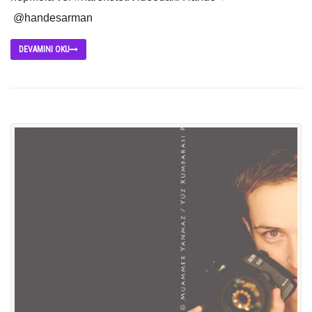
@handesarman
DEVAMINI OKU