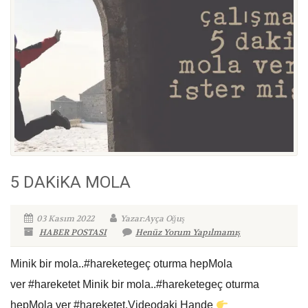
5 DAKiKA MOLA
03 Kasım 2022
Yazar:Ayça Oğuş
HABER POSTASI
Henüz Yorum Yapılmamış
Minik bir mola..#hareketegeç oturma hepMola
ver #hareketet Minik bir mola..#hareketegeç oturma
hepMola ver #hareketet.Videodaki Hande