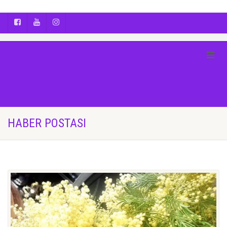
AYÇA OĞUŞ || YOGA | BOZCAADA | FOTOĞRAF
HABER POSTASI